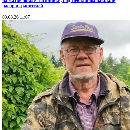
на жатве новые тысячники, под Пекалином накрыли
распространителей
03.08.26 11:07