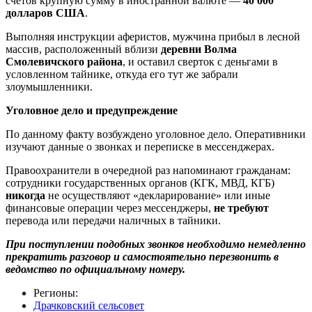
счетов крупную сумму в иностранной валюте —
40 000
долларов США
.
Выполняя инструкции аферистов, мужчина прибыл в лесной
массив, расположенный вблизи
деревни Волма
Смолевичского района
, и оставил сверток с деньгами в
условленном тайнике, откуда его тут же забрали
злоумышленники.
Уголовное дело и предупреждение
По данному факту возбуждено уголовное дело. Оперативники
изучают данные о звонках и переписке в мессенджерах.
Правоохранители в очередной раз напоминают гражданам:
сотрудники государственных органов (КГК, МВД, КГБ)
никогда
не осуществляют «декларирование» или иные
финансовые операции через мессенджеры,
не требуют
перевода или передачи наличных в тайники.
При поступлении подобных звонков необходимо немедленно
прекратить разговор и самостоятельно перезвонить в
ведомство по официальному номеру.
Регионы:
Драчковский сельсовет