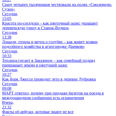
Сразу четырех тысячников чествовали на полях «Смолевичи-
Сузон»
Сегодня,
15:05
Красота по-соседски – как цветочный оазис украшает
деревенскую улицу в Станок-Водица
Сегодня,
13:38
Лошади, птицы и мечта о голубях – как живет хозяин
подсобного хозяйства в агрогородке Драчково
Сегодня,
10:33
Теплица-гигант в Заказинце – как семейный подряд
превращает землю в цветущий оазис
Сегодня,
10:27
Как йорк Джесси проводит лето в деревне Дубровка
Сегодня,
09:08
МАРТ ответил, почему при продаже билетов на поезда в
международном сообщении есть ограничения
Вчера,
21:32
Факты об арбузах, которые знают не все