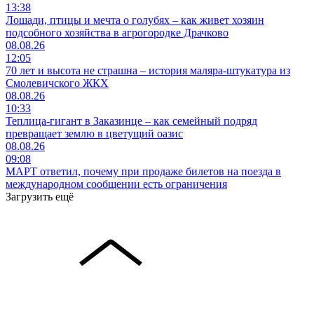
13:38
Лошади, птицы и мечта о голубях – как живет хозяин
подсобного хозяйства в агрогородке Драчково
08.08.26
12:05
70 лет и высота не страшна – история маляра-штукатура из
Смолевичского ЖКХ
08.08.26
10:33
Теплица-гигант в Заказинце – как семейный подряд
превращает землю в цветущий оазис
08.08.26
09:08
МАРТ ответил, почему при продаже билетов на поезда в
международном сообщении есть ограничения
Загрузить ещё