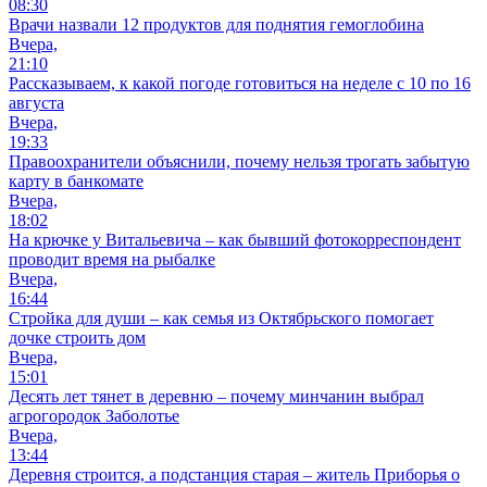
08:30
Врачи назвали 12 продуктов для поднятия гемоглобина
Вчера,
21:10
Рассказываем, к какой погоде готовиться на неделе с 10 по 16
августа
Вчера,
19:33
Правоохранители объяснили, почему нельзя трогать забытую
карту в банкомате
Вчера,
18:02
На крючке у Витальевича – как бывший фотокорреспондент
проводит время на рыбалке
Вчера,
16:44
Стройка для души – как семья из Октябрьского помогает
дочке строить дом
Вчера,
15:01
Десять лет тянет в деревню – почему минчанин выбрал
агрогородок Заболотье
Вчера,
13:44
Деревня строится, а подстанция старая – житель Приборья о