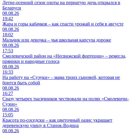
Летне-осенний сезон охоты на пернатую дичь открылся в
Беларуси
08.08.26
19:42
Жара и горы кабачков – как спасти урожай и себя в августе
08.08.26
18:02
Мальчик или девочка – чья школьная капсула дороже
08.08.26
17:53
Смолевичский район на «Несвижской фортеции» – ремесла,
пряники и народные голоса
08.08.26
16:33
На работу на «Сузуки» – мама троих сыновей, которая не
боится быть собой
08.08.26
16:27
Сразу четырех тысячников чествовали на полях «Смолевичи-
Сузон»
08.08.26
15:05
Красота по-соседски – как цветочный оазис украшает
деревенскую улицу в Станок-Водица
08.08.26