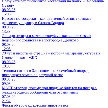
Сразу четырех тысячников чествовали на полях «Смолевичи-
Сузон»
08.08.26
15:05
Красота по-соседски – как цветочный оазис украшает
деревенскую улицу в Станок-Водица
08.08.26
13:38
Лошади, птицы и мечта о голубях – как живет хозяин
подсобного хозяйства в агрогородке Драчково
08.08.26
12:05
70 лет и высота не страшна – история маляра-штукатура из
Смолевичского ЖКХ
08.08.26
10:33
Теплица-гигант в Заказинце – как семейный подряд
превращает землю в цветущий оазис
08.08.26
09:08
МАРТ ответил, почему при продаже билетов на поезда в
международном сообщении есть ограничения
07.08.26
21:32
Факты об арбузах, которые знают не все