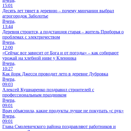
Вчера,
15:01
Десять лет тянет в деревню – почему минчанин выбрал
агрогородок Заболотье
Вчера,
13:44
Деревня строится, а подстанция старая – житель Приборья о
проблемах с электричеством
Вчера,
12:00
«Сейчас все зависит от Бога и от погоды» – как собирают
урожай на хлебной ниве у Кленника
Вчера,
10:27
Как йорк Джесси проводит лето в деревне Дубровка
Вчера,
09:03
Алексей Кушнаренко поздравил строителей с
профессиональным праздником
Вчера,
09:01
Врач объяснила, какие продукты лучше не покупать «с рук»
Вчера,
09:01
Глава Смолевичского района поздравляют работников и