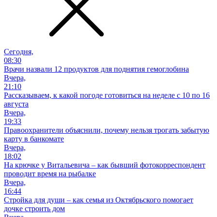
Сегодня,
08:30
Врачи назвали 12 продуктов для поднятия гемоглобина
Вчера,
21:10
Рассказываем, к какой погоде готовиться на неделе с 10 по 16
августа
Вчера,
19:33
Правоохранители объяснили, почему нельзя трогать забытую
карту в банкомате
Вчера,
18:02
На крючке у Витальевича – как бывший фотокорреспондент
проводит время на рыбалке
Вчера,
16:44
Стройка для души – как семья из Октябрьского помогает
дочке строить дом