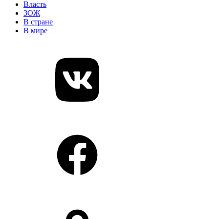
Власть
ЗОЖ
В стране
В мире