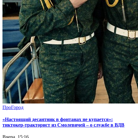
ПроГород
«Настоящий десантник в фонтанах не купается»:
тиктокер-тракторист из Смолевичей – о службе в ВДВ
Вчера, 15:16