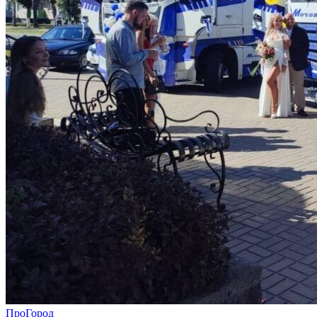
ПроГород