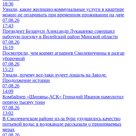
18:36
Узнали, какие жилищно-коммунальные услуги в квартире
можно не оплачивать при временном проживании на даче
07.08.26
17:43
Президент Беларуси Александр Лукашенко совершил
рабочую поездку в Вилейский район Минской области
07.08.26
16:19
Посмотрели, чем кормят аграриев Смолевиччины в разгар
уборочной
07.08.26
15:23
Узнали, почему все-таки худеет лошадь на Заводе.
Продолжение истории
07.08.26
14:09
Комбайнер «Шипяны-АСК» Геннадий Иванов намолотил
первую тысячу тонн
07.08.26
13:02
В Смолевичском районе из‑за бури ухудшилось качество
питьевой воды: в водоканале рассказали о принимаемых
мерах
07.08.26