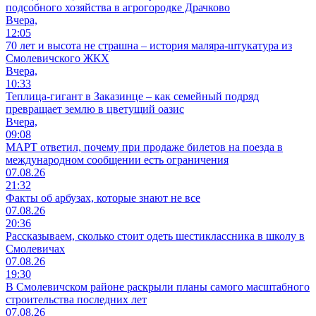
подсобного хозяйства в агрогородке Драчково
Вчера,
12:05
70 лет и высота не страшна – история маляра-штукатура из
Смолевичского ЖКХ
Вчера,
10:33
Теплица-гигант в Заказинце – как семейный подряд
превращает землю в цветущий оазис
Вчера,
09:08
МАРТ ответил, почему при продаже билетов на поезда в
международном сообщении есть ограничения
07.08.26
21:32
Факты об арбузах, которые знают не все
07.08.26
20:36
Рассказываем, сколько стоит одеть шестиклассника в школу в
Смолевичах
07.08.26
19:30
В Смолевичском районе раскрыли планы самого масштабного
строительства последних лет
07.08.26