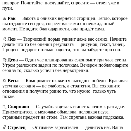
поворот. Почитайте, послушайте, спросите — ответ уже в
пути.
♋️
Рак
— Забота о близких вернётся сторицей. Тепло, которое
вы отдадите сегодня, согреет вас самих в неожиданный
момент. Не ждите благодарности, она придёт сама.
♌️
Лев
— Творческий порыв удивит даже вас самих. Начните
делать что-то без оценки результата — рисунок, текст, танец.
Процесс подарит столько радости, что вы забудете про сон.
♍️
Дева
— Один час планирования сэкономит три часа суеты.
Утром разложите задачи по полочкам. Вечером поблагодарите
себя за то, сколько успели без нервотрёпки.
♎️
Весы
— Компромисс окажется выгоднее победы. Красивая
уступка сегодня — не слабость, а стратегия. Вы сохраните
отношения и получите ровно то, что нужно, только чуть
позже.
♏️
Скорпион
— Случайная деталь станет ключом к разгадке.
Присмотритесь к мелочам: обмолвка, неловкая пауза,
странный предмет на столе. Там спрятана важная подсказка.
♐️
Стрелец
— Оптимизм заразителен — делитесь им. Ваша