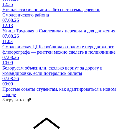
12:35
Ночная стихия оставила без света семь деревень
Смолевичского района
07.08.26
12:13
Улица Трудовая в Смолевичах перекрыта для движения
07.08.26
11:03
Смолевичская ЦРБ сообщила о поломке передвижного
флюорографа — рентген можно сделать в поликлинике
07.08.26
10:09
Белорусам объяснили, сколько вернут за дорогу в
командировке, если потерялись билеты
07.08.26
09:09
Простые советы студентам, как адаптироваться в новом
городе
Загрузить ещё