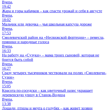
Вчера,
19:42
Жара и горы кабачков – как спасти урожай и себя в августе
Вчера,
18:02
Мальчик или девочка – чья школьная капсула дороже
Вчера,
17:53
Смолевичский район на «Несвижской фортеции» – ремесла,
пряники и народные голоса
Вчера,
16:33
На работу на «Сузуки» – мама троих сыновей, которая не
боится быть собой
Вчера,
16:27
Сразу четырех тысячников чествовали на полях «Смолевичи-
Сузон»
Вчера,
15:05
Красота по-соседски – как цветочный оазис украшает
деревенскую улицу в Станок-Водица
Вчера,
13:38
Лошади, птицы и мечта о голубях – как живет хозяин