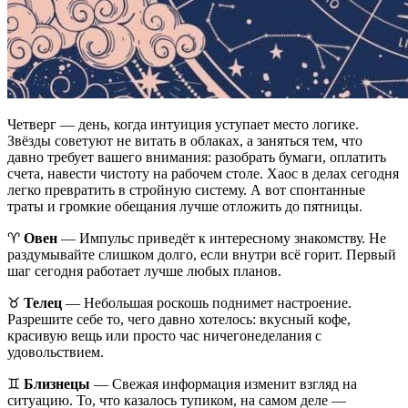
Четверг — день, когда интуиция уступает место логике.
Звёзды советуют не витать в облаках, а заняться тем, что
давно требует вашего внимания: разобрать бумаги, оплатить
счета, навести чистоту на рабочем столе. Хаос в делах сегодня
легко превратить в стройную систему. А вот спонтанные
траты и громкие обещания лучше отложить до пятницы.
♈️
Овен
— Импульс приведёт к интересному знакомству. Не
раздумывайте слишком долго, если внутри всё горит. Первый
шаг сегодня работает лучше любых планов.
♉️
Телец
— Небольшая роскошь поднимет настроение.
Разрешите себе то, чего давно хотелось: вкусный кофе,
красивую вещь или просто час ничегонеделания с
удовольствием.
♊️
Близнецы
— Свежая информация изменит взгляд на
ситуацию. То, что казалось тупиком, на самом деле —