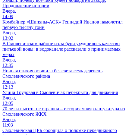
Узнали, почему все-таки худеет лошадь на Заводе.
Продолжение истории
Вчера,
14:09
Комбайнер «Шипяны-АСК» Геннадий Иванов намолотил
первую тысячу тонн
Вчера,
13:02
В Смолевичском районе из‑за бури ухудшилось качество
питьевой воды: в водоканале рассказали о принимаемых
мерах
Вчера,
12:35
Ночная стихия оставила без света семь деревень
Смолевичского района
Вчера,
12:13
Улица Трудовая в Смолевичах перекрыта для движения
Вчера,
12:05
70 лет и высота не страшна – история маляра-штукатура из
Смолевичского ЖКХ
Вчера,
11:03
Смолевичская ЦРБ сообщила о поломке передвижного