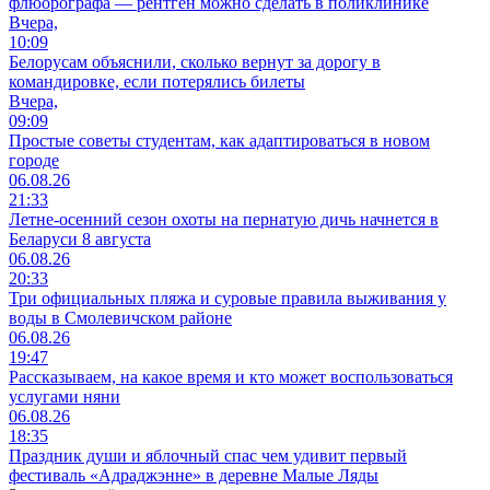
флюорографа — рентген можно сделать в поликлинике
Вчера,
10:09
Белорусам объяснили, сколько вернут за дорогу в
командировке, если потерялись билеты
Вчера,
09:09
Простые советы студентам, как адаптироваться в новом
городе
06.08.26
21:33
Летне-осенний сезон охоты на пернатую дичь начнется в
Беларуси 8 августа
06.08.26
20:33
Три официальных пляжа и суровые правила выживания у
воды в Смолевичском районе
06.08.26
19:47
Рассказываем, на какое время и кто может воспользоваться
услугами няни
06.08.26
18:35
Праздник души и яблочный спас чем удивит первый
фестиваль «Адраджэнне» в деревне Малые Ляды