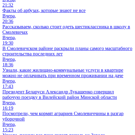
21:32
Факты об арбузах, которые знают не все
Вчера,
20:36
Рассказываем, сколько стоит одеть шестиклассника в школу в
Смолевичах
Вчера,
19:30
В Смолевичском районе раскрыли планы самого масштабного
строительства последних лет
Вчера,
18:36
Узнали, какие жилищно-коммунальные услуги в квартире
можно не оплачивать при временном проживании на даче
Вчера,
17:43
Президент Беларуси Александр Лукашенко совершил
рабочую поездку в Вилейский район Минской области
Вчера,
16:19
Посмотрели, чем кормят аграриев Смолевиччины в разгар
уборочной
Вчера,
15:23