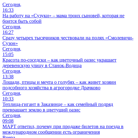
Сегодня,
16:33
На работу на «Сузуки» – мама троих сыновей, которая не
боится быть собой
Сегодня,
16:27
Сразу четырех тысячников чествовали на полях «Смолевичи-
Сузон»
Сегодня,
15:05
Красота по-соседски – как цветочный оазис украшает
деревенскую улицу в Станок-Водица
Сегодня,
13:38
Лошади, птицы и мечта о голубях – как живет хозяин
подсобного хозяйства в агрогородке Драчково
Сегодня,
10:33
Теплица-гигант в Заказинце – как семейный подряд
превращает землю в цветущий оазис
Сегодня,
09:08
МАРТ ответил, почему при продаже билетов на поезда в
международном сообщении есть ограничения
Вчера,