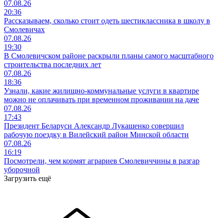
07.08.26
20:36
Рассказываем, сколько стоит одеть шестиклассника в школу в
Смолевичах
07.08.26
19:30
В Смолевичском районе раскрыли планы самого масштабного
строительства последних лет
07.08.26
18:36
Узнали, какие жилищно-коммунальные услуги в квартире
можно не оплачивать при временном проживании на даче
07.08.26
17:43
Президент Беларуси Александр Лукашенко совершил
рабочую поездку в Вилейский район Минской области
07.08.26
16:19
Посмотрели, чем кормят аграриев Смолевиччины в разгар
уборочной
Загрузить ещё