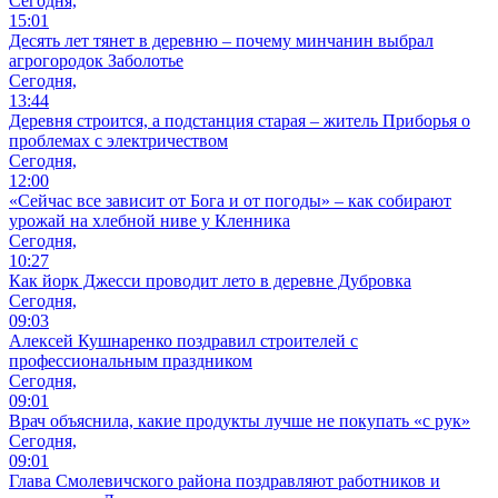
Сегодня,
15:01
Десять лет тянет в деревню – почему минчанин выбрал
агрогородок Заболотье
Сегодня,
13:44
Деревня строится, а подстанция старая – житель Приборья о
проблемах с электричеством
Сегодня,
12:00
«Сейчас все зависит от Бога и от погоды» – как собирают
урожай на хлебной ниве у Кленника
Сегодня,
10:27
Как йорк Джесси проводит лето в деревне Дубровка
Сегодня,
09:03
Алексей Кушнаренко поздравил строителей с
профессиональным праздником
Сегодня,
09:01
Врач объяснила, какие продукты лучше не покупать «с рук»
Сегодня,
09:01
Глава Смолевичского района поздравляют работников и