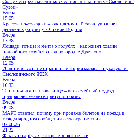
Сразу четырех тысячников чествовали на полях «Смолевичи-
Сузон»
Вчера,
15:05
Красота по-соседски – как цветочный оазис украшает
деревенскую улицу в Станок-Водица
Вчера,
13:38
Лошади, птицы и мечта о голубях – как живет хозяин
подсобного хозяйства в агрогородке Драчково
Вчера,
12:05
70 лет и высота не страшна – история маляра-штукатура из
Смолевичского ЖКХ
Вчера,
10:33
Теплица-гигант в Заказинце – как семейный подряд
превращает землю в цветущий оазис
Вчера,
09:08
МАРТ ответил, почему при продаже билетов на поезда в
международном сообщении есть ограничения
07.08.26
21:32
Факты об арбузах, которые знают не все