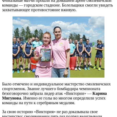
Финальные матчи прошли на домашней арене смолевичской
команды — городском стадионе. Болельщики смогли увидеть
захватывающее противостояние вживую.
Было отмечено и индивидуальное мастерство смолевичских
спортсменок. Звание лучшего бомбардира чемпионата
безоговорочно забрала лидер атак «Виктории» —
Карина
Мигунова
. Именно ее голы во многом определили успех
команды на пути к серебряным медалям.
За свою историю «Виктория» не раз доказывала свое
мастерство: смолевичанки пять раз подряд выигрывали