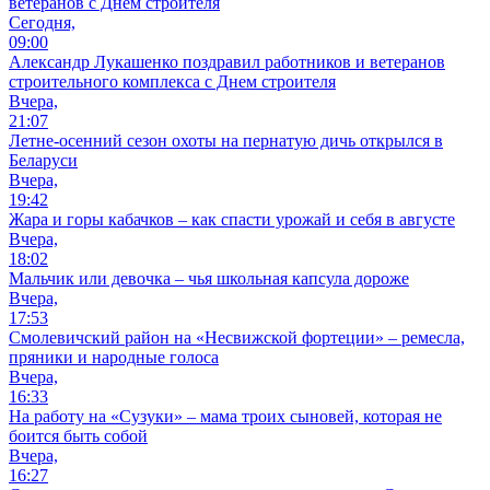
ветеранов с Днем строителя
Сегодня,
09:00
Александр Лукашенко поздравил работников и ветеранов
строительного комплекса с Днем строителя
Вчера,
21:07
Летне-осенний сезон охоты на пернатую дичь открылся в
Беларуси
Вчера,
19:42
Жара и горы кабачков – как спасти урожай и себя в августе
Вчера,
18:02
Мальчик или девочка – чья школьная капсула дороже
Вчера,
17:53
Смолевичский район на «Несвижской фортеции» – ремесла,
пряники и народные голоса
Вчера,
16:33
На работу на «Сузуки» – мама троих сыновей, которая не
боится быть собой
Вчера,
16:27