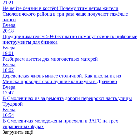
21:21
Не лейте бензин в костёр! Почему этим летом жители
Смолевичского района в три раза чаще получают тяжёлые
ожоги
Вчера,
20:18
Предпринимателям 50+ бесплатно помогут освоить цифровые
инструменты для бизнеса
Вчера,
19:01
Разбираем льготы для многодетных матерей
Вчера,
18:02
Деревенская жизнь милее столичной. Как школьник из
Минска проводит свои лучшие каникулы в Драчково
Вчера,
17:47
В Смолевичах из-за ремонта дороги перекроют часть улицы
Трудовой
Вчера,
16:54
В Смолевичах молодожены приехали в ЗАГС на трех
украшенных фурах
Загрузить ещё