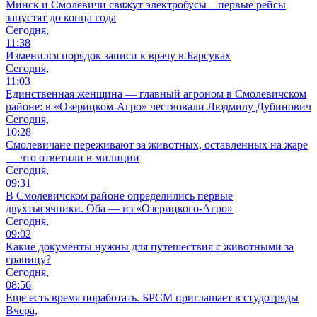
Минск и Смолевичи свяжут электробусы – первые рейсы
запустят до конца года
Сегодня,
11:38
Изменился порядок записи к врачу в Барсуках
Сегодня,
11:03
Единственная женщина — главный агроном в Смолевичском
районе: в «Озерицком-Агро» чествовали Людмилу Дубинович
Сегодня,
10:28
Смолевичане переживают за животных, оставленных на жаре
— что ответили в милиции
Сегодня,
09:31
В Смолевичском районе определились первые
двухтысячники. Оба — из «Озерицкого-Агро»
Сегодня,
09:02
Какие документы нужны для путешествия с животными за
границу?
Сегодня,
08:56
Еще есть время поработать. БРСМ приглашает в студотряды
Вчера,