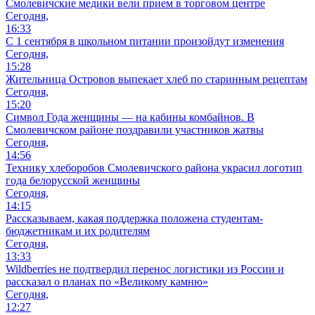
Смолевичские медики вели прием в торговом центре
Сегодня,
16:33
С 1 сентября в школьном питании произойдут изменения
Сегодня,
15:28
Жительница Островов выпекает хлеб по старинным рецептам
Сегодня,
15:20
Символ Года женщины — на кабины комбайнов. В
Смолевичском районе поздравили участников жатвы
Сегодня,
14:56
Технику хлеборобов Смолевичского района украсил логотип
года белорусской женщины
Сегодня,
14:15
Рассказываем, какая поддержка положена студентам-
бюджетникам и их родителям
Сегодня,
13:33
Wildberries не подтвердил перенос логистики из России и
рассказал о планах по «Великому камню»
Сегодня,
12:27