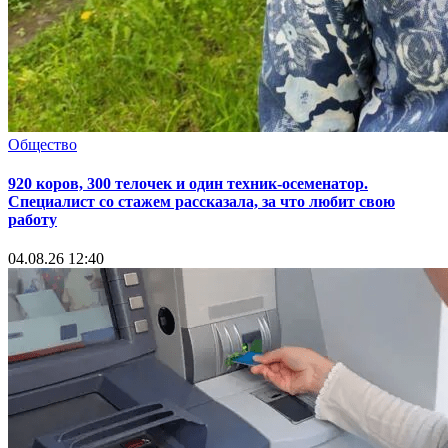
Общество
920 коров, 300 телочек и один техник-осеменатор.
Специалист со стажем рассказала, за что любит свою
работу
04.08.26 12:40