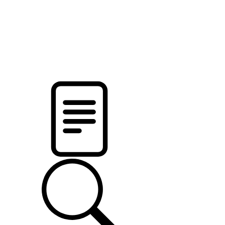
новости твоего региона