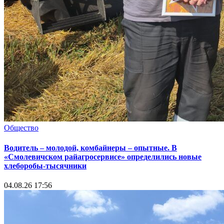
Общество
Водитель – молодой, комбайнеры – опытные. В
«Смолевичском райагросервисе» определились новые
хлеборобы-тысячники
04.08.26 17:56