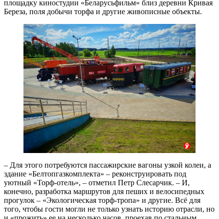
площадку киностудии «Беларусьфильм» близ деревни Кривая
Береза, поля добычи торфа и другие живописные объекты.
– Для этого потребуются пассажирские вагоны узкой колеи, а
здание «Белтопгазкомплекта» – реконструировать под
уютный «Торф-отель», – отметил Петр Слесарчик. – И,
конечно, разработка маршрутов для пеших и велосипедных
прогулок – «Экологическая торф-тропа» и другие. Всё для
того, чтобы гости могли не только узнать историю отрасли, но
и «прожить» ее на несколько часов, проехав по стальным