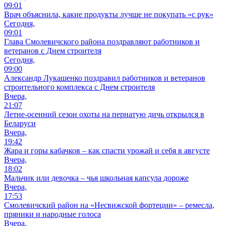
09:01
Врач объяснила, какие продукты лучше не покупать «с рук»
Сегодня,
09:01
Глава Смолевичского района поздравляют работников и
ветеранов с Днем строителя
Сегодня,
09:00
Александр Лукашенко поздравил работников и ветеранов
строительного комплекса с Днем строителя
Вчера,
21:07
Летне-осенний сезон охоты на пернатую дичь открылся в
Беларуси
Вчера,
19:42
Жара и горы кабачков – как спасти урожай и себя в августе
Вчера,
18:02
Мальчик или девочка – чья школьная капсула дороже
Вчера,
17:53
Смолевичский район на «Несвижской фортеции» – ремесла,
пряники и народные голоса
Вчера,