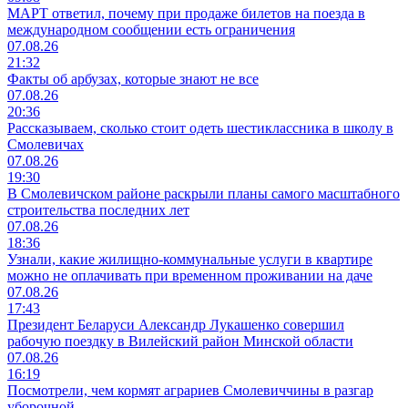
МАРТ ответил, почему при продаже билетов на поезда в
международном сообщении есть ограничения
07.08.26
21:32
Факты об арбузах, которые знают не все
07.08.26
20:36
Рассказываем, сколько стоит одеть шестиклассника в школу в
Смолевичах
07.08.26
19:30
В Смолевичском районе раскрыли планы самого масштабного
строительства последних лет
07.08.26
18:36
Узнали, какие жилищно-коммунальные услуги в квартире
можно не оплачивать при временном проживании на даче
07.08.26
17:43
Президент Беларуси Александр Лукашенко совершил
рабочую поездку в Вилейский район Минской области
07.08.26
16:19
Посмотрели, чем кормят аграриев Смолевиччины в разгар
уборочной