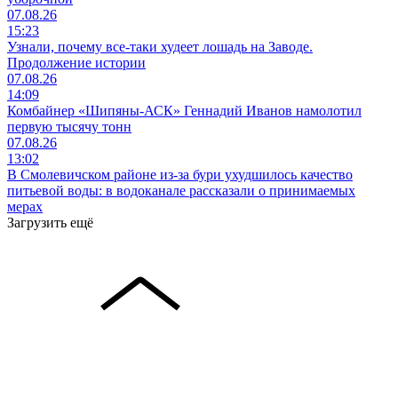
07.08.26
15:23
Узнали, почему все-таки худеет лошадь на Заводе.
Продолжение истории
07.08.26
14:09
Комбайнер «Шипяны-АСК» Геннадий Иванов намолотил
первую тысячу тонн
07.08.26
13:02
В Смолевичском районе из‑за бури ухудшилось качество
питьевой воды: в водоканале рассказали о принимаемых
мерах
Загрузить ещё