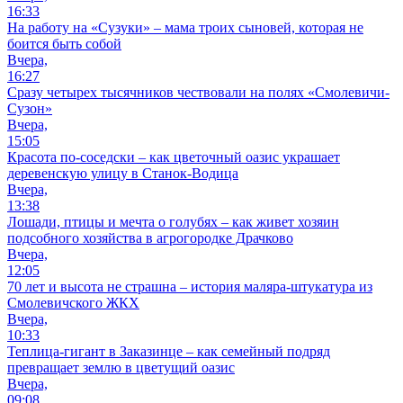
16:33
На работу на «Сузуки» – мама троих сыновей, которая не
боится быть собой
Вчера,
16:27
Сразу четырех тысячников чествовали на полях «Смолевичи-
Сузон»
Вчера,
15:05
Красота по-соседски – как цветочный оазис украшает
деревенскую улицу в Станок-Водица
Вчера,
13:38
Лошади, птицы и мечта о голубях – как живет хозяин
подсобного хозяйства в агрогородке Драчково
Вчера,
12:05
70 лет и высота не страшна – история маляра-штукатура из
Смолевичского ЖКХ
Вчера,
10:33
Теплица-гигант в Заказинце – как семейный подряд
превращает землю в цветущий оазис
Вчера,
09:08