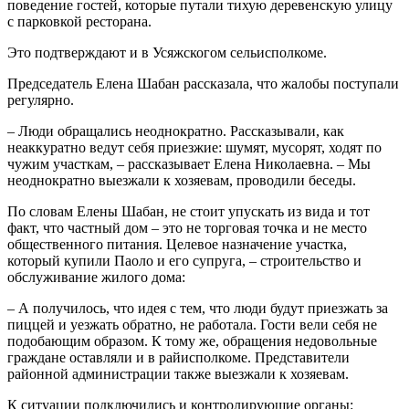
поведение гостей, которые путали тихую деревенскую улицу
с парковкой ресторана.
Это подтверждают и в Усяжскогом сельисполкоме.
Председатель Елена Шабан рассказала, что жалобы поступали
регулярно.
– Люди обращались неоднократно. Рассказывали, как
неаккуратно ведут себя приезжие: шумят, мусорят, ходят по
чужим участкам, – рассказывает Елена Николаевна. – Мы
неоднократно выезжали к хозяевам, проводили беседы.
По словам Елены Шабан, не стоит упускать из вида и тот
факт, что частный дом – это не торговая точка и не место
общественного питания. Целевое назначение участка,
который купили Паоло и его супруга, – строительство и
обслуживание жилого дома:
– А получилось, что идея с тем, что люди будут приезжать за
пиццей и уезжать обратно, не работала. Гости вели себя не
подобающим образом. К тому же, обращения недовольные
граждане оставляли и в райисполкоме. Представители
районной администрации также выезжали к хозяевам.
К ситуации подключились и контролирующие органы: