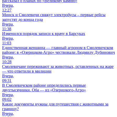
рассказал о планах по «Великому камню»
Вчера,
12:27
Минск и Смолевичи свяжут электробусы – первые рейсы
запустят до конца года
Вчера,
11:38
Изменился порядок записи к врачу в Барсуках
Вчера,
11:03
Единственная женщина — главный агроном в Смолевичском
районе: в «Озерицком-Агро» чествовали Людмилу Дубинович
Вчера,
10:28
Смолевичане переживают за животных, оставленных на жаре
— что ответили в милиции
Вчера,
09:31
В Смолевичском районе определились первые
двухтысячники. Оба — из «Озерицкого-Агро»
Вчера,
09:02
Какие документы нужны для путешествия с животными за
границу?
Вчера,