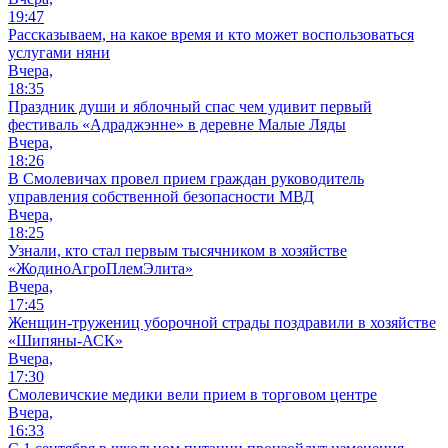
19:47
Рассказываем, на какое время и кто может воспользоваться
услугами няни
Вчера,
18:35
Праздник души и яблочный спас чем удивит первый
фестиваль «Адраджэнне» в деревне Малые Ляды
Вчера,
18:26
В Смолевичах провел прием граждан руководитель
управления собственной безопасности МВД
Вчера,
18:25
Узнали, кто стал первым тысячником в хозяйстве
«ЖодиноАгроПлемЭлита»
Вчера,
17:45
Женщин-тружениц уборочной страды поздравили в хозяйстве
«Шипяны-АСК»
Вчера,
17:30
Смолевичские медики вели прием в торговом центре
Вчера,
16:33