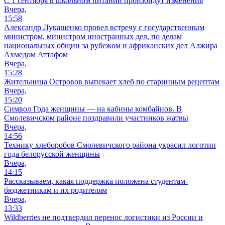
С 1 сентября в школьном питании произойдут изменения
Вчера,
15:58
Александр Лукашенко провел встречу с государственным
министром, министром иностранных дел, по делам
национальных общин за рубежом и африканских дел Алжира
Ахмедом Аттафом
Вчера,
15:28
Жительница Островов выпекает хлеб по старинным рецептам
Вчера,
15:20
Символ Года женщины — на кабины комбайнов. В
Смолевичском районе поздравили участников жатвы
Вчера,
14:56
Технику хлеборобов Смолевичского района украсил логотип
года белорусской женщины
Вчера,
14:15
Рассказываем, какая поддержка положена студентам-
бюджетникам и их родителям
Вчера,
13:33
Wildberries не подтвердил перенос логистики из России и