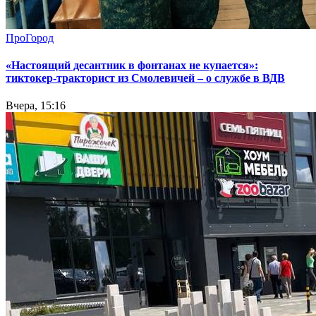
ПроГород
«Настоящий десантник в фонтанах не купается»:
тиктокер-тракторист из Смолевичей – о службе в ВДВ
Вчера, 15:16