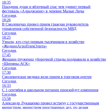
18:35
Праздник души и яблочный спас чем удивит первый
фестиваль «Адраджэнне» в деревне Малые Ляды
Сегодня,
18:26
В Смолевичах провел прием граждан руководитель
управления собственной безопасности МВД
Сегодня,
18:25
Узнали, кто стал первым тысячником в хозяйстве
«ЖодиноАгроПлемЭлита»
Сегодня,
17:45
Женщин-тружениц уборочной страды поздравили в хозяйстве
«Шипяны-АСК»
Сегодня,
17:30
Смолевичские медики вели прием в торговом центре
Сегодня,
16:33
С 1 сентября в школьном питании произойдут изменения
Сегодня,
15:58
Александр Лукашенко провел встречу с государственным
министром, министром иностранных дел, по делам