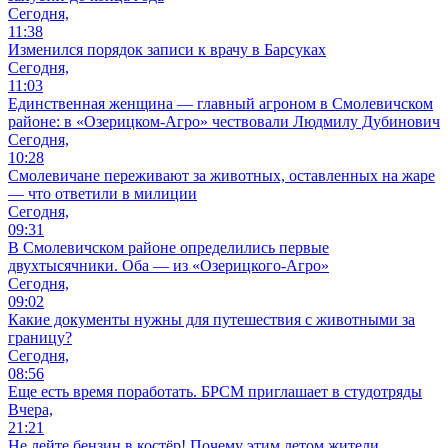
Сегодня,
11:38
Изменился порядок записи к врачу в Барсуках
Сегодня,
11:03
Единственная женщина — главный агроном в Смолевичском
районе: в «Озерицком-Агро» чествовали Людмилу Дубинович
Сегодня,
10:28
Смолевичане переживают за животных, оставленных на жаре
— что ответили в милиции
Сегодня,
09:31
В Смолевичском районе определились первые
двухтысячники. Оба — из «Озерицкого-Агро»
Сегодня,
09:02
Какие документы нужны для путешествия с животными за
границу?
Сегодня,
08:56
Еще есть время поработать. БРСМ приглашает в студотряды
Вчера,
21:21
Не лейте бензин в костёр! Почему этим летом жители