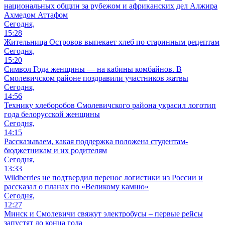
национальных общин за рубежом и африканских дел Алжира
Ахмедом Аттафом
Сегодня,
15:28
Жительница Островов выпекает хлеб по старинным рецептам
Сегодня,
15:20
Символ Года женщины — на кабины комбайнов. В
Смолевичском районе поздравили участников жатвы
Сегодня,
14:56
Технику хлеборобов Смолевичского района украсил логотип
года белорусской женщины
Сегодня,
14:15
Рассказываем, какая поддержка положена студентам-
бюджетникам и их родителям
Сегодня,
13:33
Wildberries не подтвердил перенос логистики из России и
рассказал о планах по «Великому камню»
Сегодня,
12:27
Минск и Смолевичи свяжут электробусы – первые рейсы
запустят до конца года