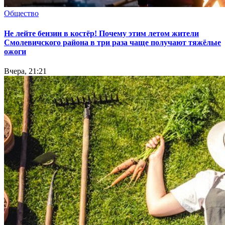
Общество
Не лейте бензин в костёр! Почему этим летом жители
Смолевичского района в три раза чаще получают тяжёлые
ожоги
Вчера, 21:21