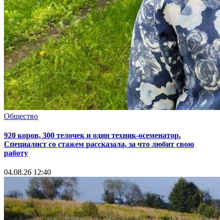
Общество
920 коров, 300 телочек и один техник-осеменатор.
Специалист со стажем рассказала, за что любит свою
работу
04.08.26 12:40