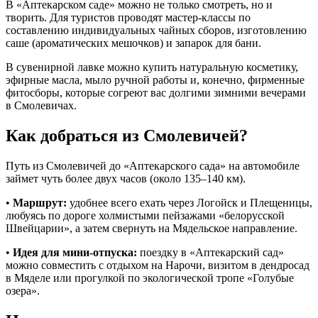
В «Аптекарском саде» можно не только смотреть, но и
творить. Для туристов проводят мастер-классы по
составлению индивидуальных чайных сборов, изготовлению
саше (ароматических мешочков) и запарок для бани.
В сувенирной лавке можно купить натуральную косметику,
эфирные масла, мыло ручной работы и, конечно, фирменные
фитосборы, которые согреют вас долгими зимними вечерами
в Смолевичах.
Как добраться из Смолевичей?
Путь из Смолевичей до «Аптекарского сада» на автомобиле
займет чуть более двух часов (около 135–140 км).
•
Маршрут:
удобнее всего ехать через Логойск и Плещеницы,
любуясь по дороге холмистыми пейзажами «белорусской
Швейцарии», а затем свернуть на Мядельское направление.
•
Идея для мини-отпуска:
поездку в «Аптекарский сад»
можно совместить с отдыхом на Нарочи, визитом в дендросад
в Мяделе или прогулкой по экологической тропе «Голубые
озера».