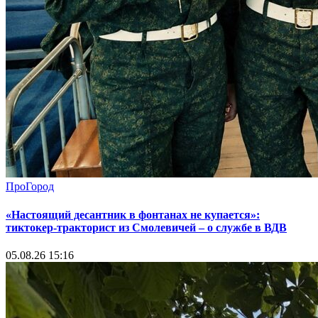
ПроГород
«Настоящий десантник в фонтанах не купается»:
тиктокер-тракторист из Смолевичей – о службе в ВДВ
05.08.26 15:16