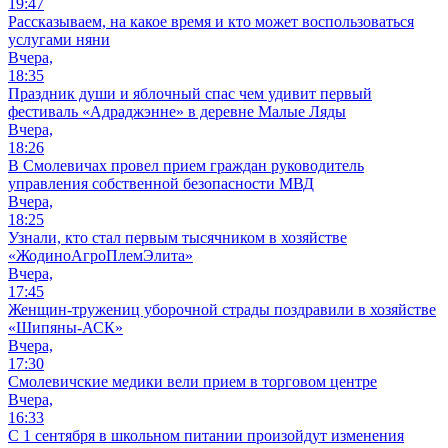
19:47
Рассказываем, на какое время и кто может воспользоваться
услугами няни
Вчера,
18:35
Праздник души и яблочный спас чем удивит первый
фестиваль «Адраджэнне» в деревне Малые Ляды
Вчера,
18:26
В Смолевичах провел прием граждан руководитель
управления собственной безопасности МВД
Вчера,
18:25
Узнали, кто стал первым тысячником в хозяйстве
«ЖодиноАгроПлемЭлита»
Вчера,
17:45
Женщин-тружениц уборочной страды поздравили в хозяйстве
«Шипяны-АСК»
Вчера,
17:30
Смолевичские медики вели прием в торговом центре
Вчера,
16:33
С 1 сентября в школьном питании произойдут изменения