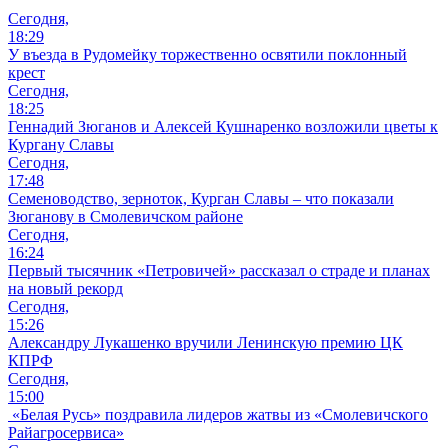
Сегодня,
18:29
У въезда в Рудомейку торжественно освятили поклонный
крест
Сегодня,
18:25
Геннадий Зюганов и Алексей Кушнаренко возложили цветы к
Кургану Славы
Сегодня,
17:48
Семеноводство, зерноток, Курган Славы – что показали
Зюганову в Смолевичском районе
Сегодня,
16:24
Первый тысячник «Петровичей» рассказал о страде и планах
на новый рекорд
Сегодня,
15:26
Александру Лукашенко вручили Ленинскую премию ЦК
КПРФ
Сегодня,
15:00
«Белая Русь» поздравила лидеров жатвы из «Смолевичского
Райагросервиса»