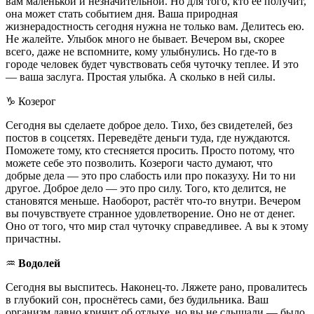
вам маленькой и незначительной. Но для того, кто её получит,
она может стать событием дня. Ваша природная
жизнерадостность сегодня нужна не только вам. Делитесь ею.
Не жалейте. Улыбок много не бывает. Вечером вы, скорее
всего, даже не вспомните, кому улыбнулись. Но где-то в
городе человек будет чувствовать себя чуточку теплее. И это
— ваша заслуга. Простая улыбка. А сколько в ней силы.
♑️ Козерог
Сегодня вы сделаете доброе дело. Тихо, без свидетелей, без
постов в соцсетях. Переведёте деньги туда, где нуждаются.
Поможете тому, кто стесняется просить. Просто потому, что
можете себе это позволить. Козероги часто думают, что
добрые дела — это про слабость или про показуху. Ни то ни
другое. Доброе дело — это про силу. Того, кто делится, не
становятся меньше. Наоборот, растёт что-то внутри. Вечером
вы почувствуете странное удовлетворение. Оно не от денег.
Оно от того, что мир стал чуточку справедливее. А вы к этому
причастны.
♒️
Водолей
Сегодня вы выспитесь. Наконец-то. Ляжете рано, провалитесь
в глубокий сон, проснётесь сами, без будильника. Ваш
организм давно кричит об отдыхе, но вы не слышали — было