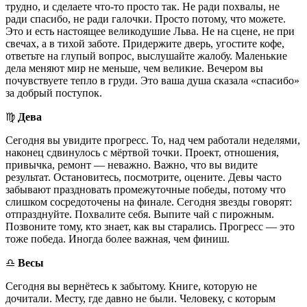
трудно, и сделаете что-то просто так. Не ради похвалы, не
ради спасибо, не ради галочки. Просто потому, что можете.
Это и есть настоящее великодушие Льва. Не на сцене, не при
свечах, а в тихой заботе. Придержите дверь, угостите кофе,
ответьте на глупый вопрос, выслушайте жалобу. Маленькие
дела меняют мир не меньше, чем великие. Вечером вы
почувствуете тепло в груди. Это ваша душа сказала «спасибо»
за добрый поступок.
♍️
Дева
Сегодня вы увидите прогресс. То, над чем работали неделями,
наконец сдвинулось с мёртвой точки. Проект, отношения,
привычка, ремонт — неважно. Важно, что вы видите
результат. Остановитесь, посмотрите, оцените. Девы часто
забывают праздновать промежуточные победы, потому что
слишком сосредоточены на финале. Сегодня звезды говорят:
отпразднуйте. Похвалите себя. Выпите чай с пирожным.
Позвоните тому, кто знает, как вы старались. Прогресс — это
тоже победа. Иногда более важная, чем финиш.
♎️
Весы
Сегодня вы вернётесь к забытому. Книге, которую не
дочитали. Месту, где давно не были. Человеку, с которым