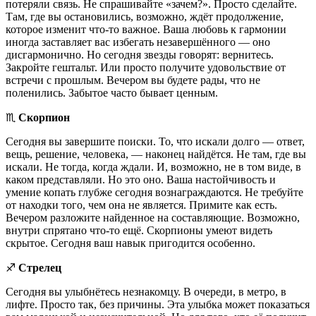
потеряли связь. Не спрашивайте «зачем?». Просто сделайте.
Там, где вы остановились, возможно, ждёт продолжение,
которое изменит что-то важное. Ваша любовь к гармонии
иногда заставляет вас избегать незавершённого — оно
дисгармонично. Но сегодня звезды говорят: вернитесь.
Закройте гештальт. Или просто получите удовольствие от
встречи с прошлым. Вечером вы будете рады, что не
поленились. Забытое часто бывает ценным.
♏️
Скорпион
Сегодня вы завершите поиски. То, что искали долго — ответ,
вещь, решение, человека, — наконец найдётся. Не там, где вы
искали. Не тогда, когда ждали. И, возможно, не в том виде, в
каком представляли. Но это оно. Ваша настойчивость и
умение копать глубже сегодня вознаграждаются. Не требуйте
от находки того, чем она не является. Примите как есть.
Вечером разложите найденное на составляющие. Возможно,
внутри спрятано что-то ещё. Скорпионы умеют видеть
скрытое. Сегодня ваш навык пригодится особенно.
♐️
Стрелец
Сегодня вы улыбнётесь незнакомцу. В очереди, в метро, в
лифте. Просто так, без причины. Эта улыбка может показаться