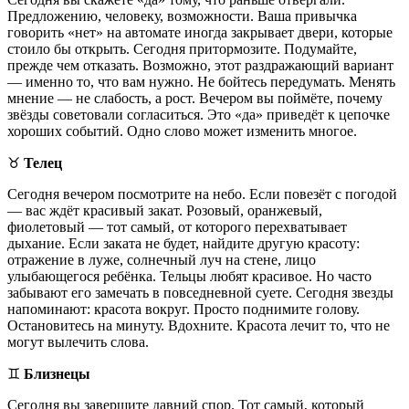
Предложению, человеку, возможности. Ваша привычка
говорить «нет» на автомате иногда закрывает двери, которые
стоило бы открыть. Сегодня притормозите. Подумайте,
прежде чем отказать. Возможно, этот раздражающий вариант
— именно то, что вам нужно. Не бойтесь передумать. Менять
мнение — не слабость, а рост. Вечером вы поймёте, почему
звёзды советовали согласиться. Это «да» приведёт к цепочке
хороших событий. Одно слово может изменить многое.
♉️
Телец
Сегодня вечером посмотрите на небо. Если повезёт с погодой
— вас ждёт красивый закат. Розовый, оранжевый,
фиолетовый — тот самый, от которого перехватывает
дыхание. Если заката не будет, найдите другую красоту:
отражение в луже, солнечный луч на стене, лицо
улыбающегося ребёнка. Тельцы любят красивое. Но часто
забывают его замечать в повседневной суете. Сегодня звезды
напоминают: красота вокруг. Просто поднимите голову.
Остановитесь на минуту. Вдохните. Красота лечит то, что не
могут вылечить слова.
♊️
Близнецы
Сегодня вы завершите давний спор. Тот самый, который