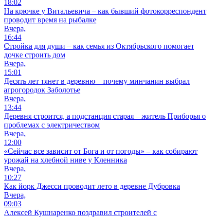
18:02
На крючке у Витальевича – как бывший фотокорреспондент
проводит время на рыбалке
Вчера,
16:44
Стройка для души – как семья из Октябрьского помогает
дочке строить дом
Вчера,
15:01
Десять лет тянет в деревню – почему минчанин выбрал
агрогородок Заболотье
Вчера,
13:44
Деревня строится, а подстанция старая – житель Приборья о
проблемах с электричеством
Вчера,
12:00
«Сейчас все зависит от Бога и от погоды» – как собирают
урожай на хлебной ниве у Кленника
Вчера,
10:27
Как йорк Джесси проводит лето в деревне Дубровка
Вчера,
09:03
Алексей Кушнаренко поздравил строителей с