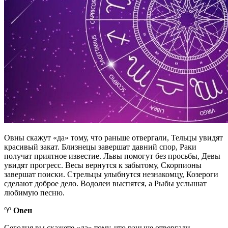
Овны скажут «да» тому, что раньше отвергали, Тельцы увидят
красивый закат. Близнецы завершат давний спор, Раки
получат приятное известие. Львы помогут без просьбы, Девы
увидят прогресс. Весы вернутся к забытому, Скорпионы
завершат поиски. Стрельцы улыбнутся незнакомцу, Козероги
сделают доброе дело. Водолеи выспятся, а Рыбы услышат
любимую песню.
♈️
Овен
Сегодня вы скажете «да» тому, что раньше отвергали.