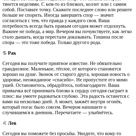
тянется неделями. С кем-то из близких, коллег или с самим
собой. Поставьте точку. Скажите последнее слово или решите
больше не спорить. Иногда завершить спор — значит
согласиться с тем, что правда у каждого своя. Ваша
потребность всегда быть правым сегодня может отдохнуть.
Важнее не победа, а мир. Вечером вы почувствуете, как легко
стало дышать, когда перестали доказывать. Тишина после
спора — это тоже победа. Только другого рода.
♋️
Рак
Сегодня вы получите приятное известие. Не обязательно
грандиозное. Маленькое, тёплое, от которого становится
хорошо на душе. Звонок от старого друга, хорошая новость о
здоровье, неожиданное «спасибо». Не пропустите его мимо
ушей. Остановитесь, обрадуйтесь, поблагодарите. Ваша
привычка всё принимать близко к сердцу сегодня сыграет в
плюс: вы умеете радоваться глубоко. Эта радость останется с
вами на несколько дней. А может, зажжёт внутри огонёк,
который погас было совсем. Вечером напишите о
случившемся в дневник. Перечитаете — улыбнётесь.
♌️
Лев
Сегодня вы поможете без просьбы. Увидите, что кому-то