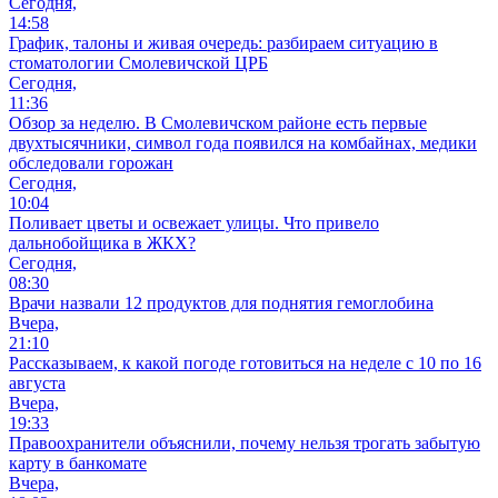
Сегодня,
14:58
График, талоны и живая очередь: разбираем ситуацию в
стоматологии Смолевичской ЦРБ
Сегодня,
11:36
Обзор за неделю. В Смолевичском районе есть первые
двухтысячники, символ года появился на комбайнах, медики
обследовали горожан
Сегодня,
10:04
Поливает цветы и освежает улицы. Что привело
дальнобойщика в ЖКХ?
Сегодня,
08:30
Врачи назвали 12 продуктов для поднятия гемоглобина
Вчера,
21:10
Рассказываем, к какой погоде готовиться на неделе с 10 по 16
августа
Вчера,
19:33
Правоохранители объяснили, почему нельзя трогать забытую
карту в банкомате
Вчера,