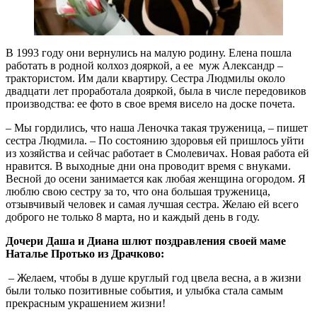
В 1993 году они вернулись на малую родину. Елена пошла
работать в родной колхоз дояркой, а ее муж Александр –
трактористом. Им дали квартиру. Сестра Людмилы около
двадцати лет проработала дояркой, была в числе передовиков
производства: ее фото в свое время висело на доске почета.
– Мы гордились, что наша Леночка такая труженица, – пишет
сестра Людмила. – По состоянию здоровья ей пришлось уйти
из хозяйства и сейчас работает в Смолевичах. Новая работа ей
нравится. В выходные дни она проводит время с внуками.
Весной до осени занимается как любая женщина огородом. Я
люблю свою сестру за то, что она большая труженица,
отзывчивый человек и самая лучшая сестра. Желаю ей всего
доброго не только 8 марта, но и каждый день в году.
Дочери Даша и Диана шлют поздравления своей маме
Наталье Протько из Драчково:
– Желаем, чтобы в душе круглый год цвела весна, а в жизни
были только позитивные события, и улыбка стала самым
прекрасным украшением жизни!