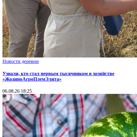
Новости деревни
Узнали, кто стал первым тысячником в хозяйстве
«ЖодиноАгроПлемЭлита»
06.08.26 18:25