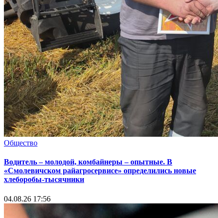
Общество
Водитель – молодой, комбайнеры – опытные. В
«Смолевичском райагросервисе» определились новые
хлеборобы-тысячники
04.08.26 17:56