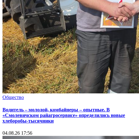
Общество
Водитель – молодой, комбайнеры – опытные. В
«Смолевичском райагросервисе» определились новые
хлеборобы-тысячники
04.08.26 17:56