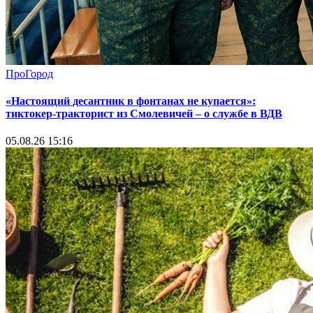
ПроГород
«Настоящий десантник в фонтанах не купается»:
тиктокер-тракторист из Смолевичей – о службе в ВДВ
05.08.26 15:16