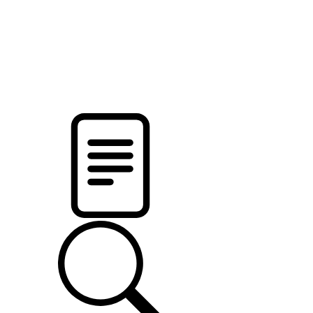
новости твоего региона