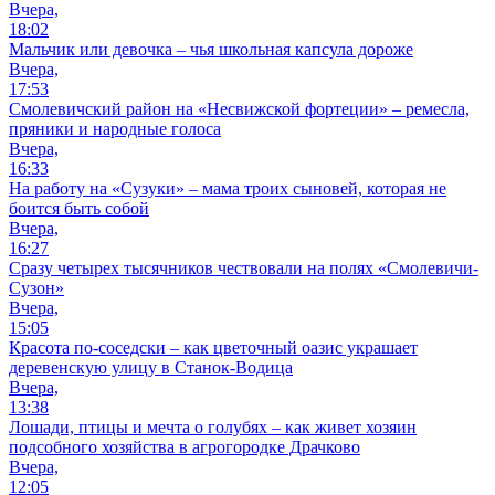
Вчера,
18:02
Мальчик или девочка – чья школьная капсула дороже
Вчера,
17:53
Смолевичский район на «Несвижской фортеции» – ремесла,
пряники и народные голоса
Вчера,
16:33
На работу на «Сузуки» – мама троих сыновей, которая не
боится быть собой
Вчера,
16:27
Сразу четырех тысячников чествовали на полях «Смолевичи-
Сузон»
Вчера,
15:05
Красота по-соседски – как цветочный оазис украшает
деревенскую улицу в Станок-Водица
Вчера,
13:38
Лошади, птицы и мечта о голубях – как живет хозяин
подсобного хозяйства в агрогородке Драчково
Вчера,
12:05