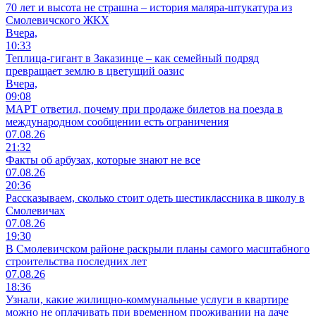
70 лет и высота не страшна – история маляра-штукатура из
Смолевичского ЖКХ
Вчера,
10:33
Теплица-гигант в Заказинце – как семейный подряд
превращает землю в цветущий оазис
Вчера,
09:08
МАРТ ответил, почему при продаже билетов на поезда в
международном сообщении есть ограничения
07.08.26
21:32
Факты об арбузах, которые знают не все
07.08.26
20:36
Рассказываем, сколько стоит одеть шестиклассника в школу в
Смолевичах
07.08.26
19:30
В Смолевичском районе раскрыли планы самого масштабного
строительства последних лет
07.08.26
18:36
Узнали, какие жилищно-коммунальные услуги в квартире
можно не оплачивать при временном проживании на даче