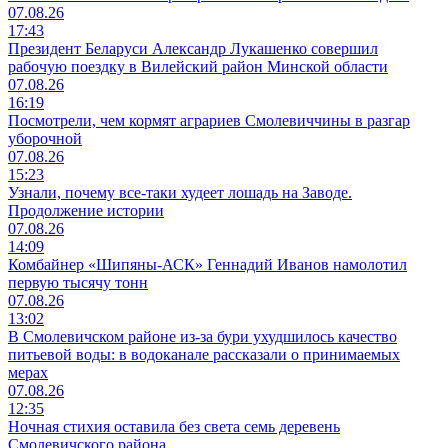
07.08.26
17:43
Президент Беларуси Александр Лукашенко совершил
рабочую поездку в Вилейский район Минской области
07.08.26
16:19
Посмотрели, чем кормят аграриев Смолевиччины в разгар
уборочной
07.08.26
15:23
Узнали, почему все-таки худеет лошадь на Заводе.
Продолжение истории
07.08.26
14:09
Комбайнер «Шипяны-АСК» Геннадий Иванов намолотил
первую тысячу тонн
07.08.26
13:02
В Смолевичском районе из‑за бури ухудшилось качество
питьевой воды: в водоканале рассказали о принимаемых
мерах
07.08.26
12:35
Ночная стихия оставила без света семь деревень
Смолевичского района