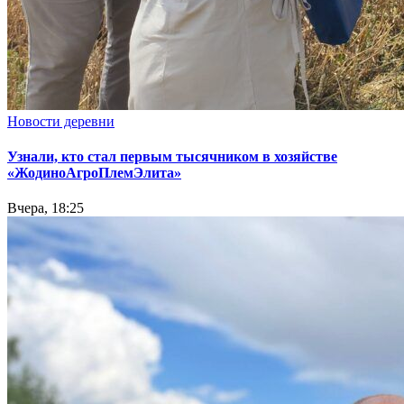
Новости деревни
Узнали, кто стал первым тысячником в хозяйстве
«ЖодиноАгроПлемЭлита»
Вчера, 18:25