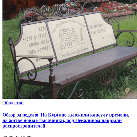
Общество
Обзор за неделю. На Кургане заложили капсулу времени,
на жатве новые тысячники, под Пекалином накрыли
распространителей