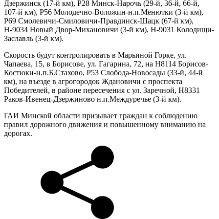
Дзержинск (17-й км), Р28 Минск-Нарочь (29-й, 36-й, 66-й,
107-й км), Р56 Молодечно-Воложин-н.п.Менютки (3-й км),
Р69 Смолевичи-Смиловичи-Правдинск-Шацк (67-й км),
Н-9034 Новый Двор-Михановичи (3-й км), Н-9031 Колодищи-
Заславль (3-й км).
Скорость будут контролировать в Марьиной Горке, ул.
Чапаева, 15, в Борисове, ул. Гагарина, 72, на Н8114 Борисов-
Костюки-н.п.Б.Стахово, Р53 Слобода-Новосады (33-й, 44-й
км), на въезде в агрогородок Ждановичи с проспекта
Победителей, в районе пересечения с ул. Заречной, Н8331
Раков-Ивенец-Дзержиново н.п.Междуречье (3-й км).
ГАИ Минской области призывает граждан к соблюдению
правил дорожного движения и повышенному вниманию на
дорогах.