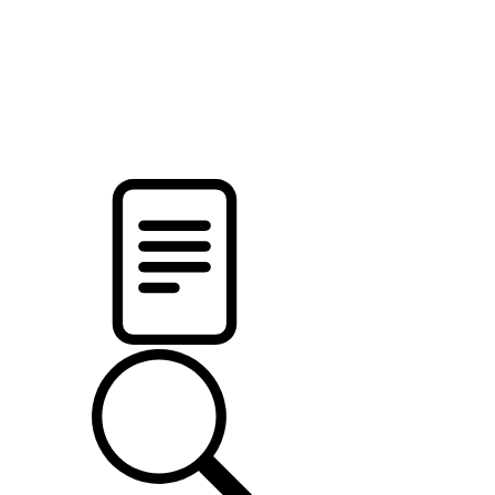
новости твоего региона