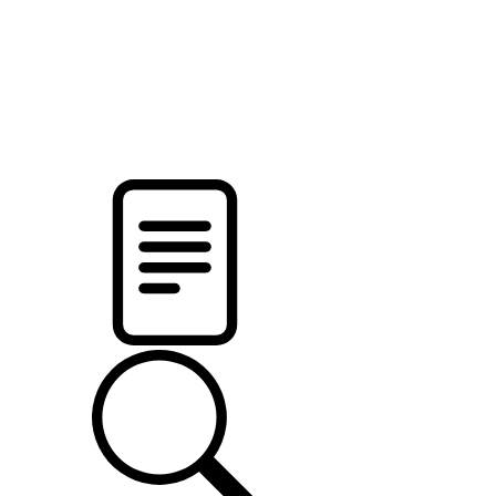
новости твоего региона