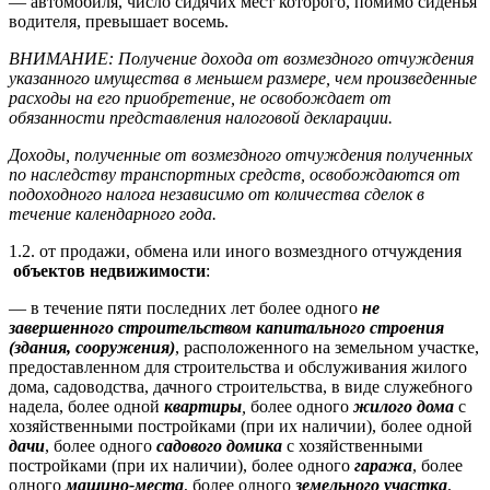
— автомобиля, число сидячих мест которого, помимо сиденья
водителя, превышает восемь.
ВНИМАНИЕ: Получение дохода от возмездного отчуждения
указанного имущества в меньшем размере, чем произведенные
расходы на его приобретение, не освобождает от
обязанности представления налоговой декларации.
Доходы, полученные от возмездного отчуждения полученных
по наследству транспортных средств, освобождаются от
подоходного налога независимо от количества сделок в
течение календарного года.
1.2. от продажи, обмена или иного возмездного отчуждения
объектов недвижимости
:
— в течение пяти последних лет более одного
не
завершенного строительством капитального строения
(здания, сооружения)
, расположенного на земельном участке,
предоставленном для строительства и обслуживания жилого
дома, садоводства, дачного строительства, в виде служебного
надела, более одной
квартиры
,
более одного
жилого дома
с
хозяйственными постройками (при их наличии), более одной
дачи
, более одного
садового домика
с хозяйственными
постройками (при их наличии), более одного
гаража
, более
одного
машино-места
, более одного
земельного участка
,