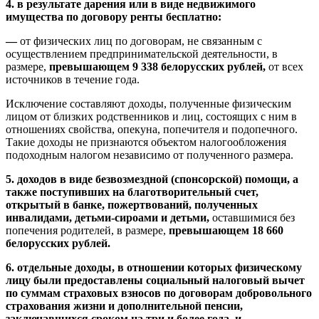
4. в результате дарения или в виде недвижимого
имущества по договору ренты бесплатно:
—
от физических лиц по договорам, не связанным с
осуществлением предпринимательской деятельности, в
размере,
превышающем 9 338 белорусских рублей,
от всех
источников в течение года.
Исключение составляют доходы, полученные физическим
лицом от близких родственников и лиц, состоящих с ним в
отношениях свойства, опекуна, попечителя и подопечного.
Такие доходы не признаются объектом налогообложения
подоходным налогом независимо от полученного размера.
5. доходов в виде безвозмездной (спонсорской) помощи, а
также поступивших на благотворительный счет,
открытый в банке, пожертвований, полученных
инвалидами, детьми-сироами и детьми,
оставшимися без
попечения родителей, в размере,
превышающем 18 660
белорусских рублей.
6. отдельные доходы, в отношении которых физическому
лицу были предоставлены социальный налоговый вычет
по суммам страховых взносов по договорам добровольного
страхования жизни и дополнительной пенсии,
заключавшихся сроком на три и более года, и