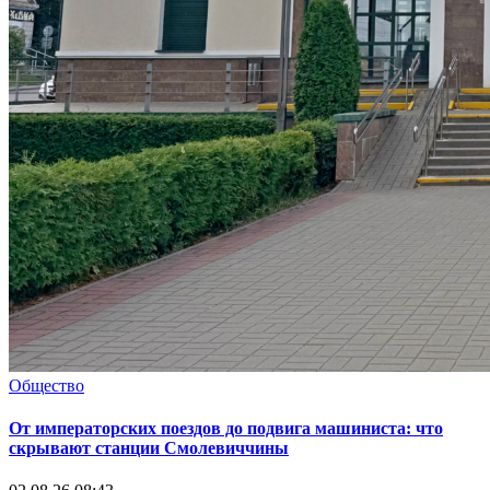
Общество
От императорских поездов до подвига машиниста: что
скрывают станции Смолевиччины