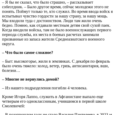
– Я бы не сказал, что было страшно, ‒ рассказывает
собеседник. ‒ Было другое время, сейчас молодежи этого не
понять. Поймут только те, кто служил. Во время ввода войск я
испытывал чувство гордости за нашу страну, за нашу мощь.
Мы входили туда с достоинством. Люди там жили очень
бедно. Помню, как отдавали местным детям свой сухой паек.
Когда вводили войска, там не было военнослужащих первого
периода службы, их места в боевых расчетах занимали
призванные из запаса жители Среднеазиатского военного
округа.
‒ Что было самое сложное?
‒ Быт: высокогорье, жили в землянках. С декабря по февраль
было очень тяжело: холод, ветер, грязь, антисанитария, вши,
болезни…
‒ Многие не вернулись домой?
‒ Из нашего подразделения погибли 4 человека.
Кроме Игоря Лаппо, служить в Афганистане выпало еще
четверым его одноклассникам, учившимся в первой школе
Смолевичей:
– В позапрошлом году не стало Василия Пантелеева, в 2023-м