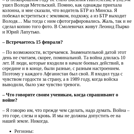
ушел Володя Метельский. Помню, как однажды приехала
колонна, и мне сказали, что водитель БТР из Минска. Я
побежал встретиться с земляком, подхожу, а из БТР выходит
Володя… Мы тогда с ним сфотографировались. Жаль, так и не
сделал копию того фото. В Смолевичах живут Леонид Пырко
и Юрий Лапутько.
‒ Встречаетесь 15 февраля?
‒ По возможности, встречаемся. Знаменательной датой этот
день не считаем, скорее, поминальной. Та война длилась 10
лет. И люди, которые входили в начале боевых действий, в
середине и в конце, были разные, с разным настроением.
Поэтому у каждого Афганистан был свой. Я входил туда с
чувством гордости за страну, а в 1989 году, когда войска
выводили, было уже чувство тревоги.
‒ Что говорите своим ученикам, когда спрашивают о
войне?
‒ Я говорю им, что прежде чем сделать, надо думать. Война ‒
это горе, слезы и кровь. И мы не должны допустить ее на
нашей земле. Никогда.
Регионы: