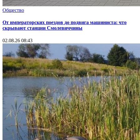
Общество
От императорских поездов до подвига машиниста: что
скрывают станции Смолевиччины
02.08.26 08:43