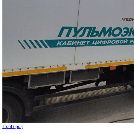
ПроГород