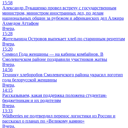
15:58
Александр Лукашенко провел встречу с государственным
министром, министром иностранных дел, по делам
национальных общин за рубежом и африканских дел Алжира
Ахмедом Аттафом
Вчера,
15:28
Жительница Островов выпекает хлеб по старинным рецептам
Вчера,
15:20
Символ Года женщины — на кабины комбайнов. В
Смолевичском районе поздравили участников жатвы
Вчера,
14:56
Технику хлеборобов Смолевичского района украсил логотип
года белорусской женщины
Вчера,
14:15
Рассказываем, какая поддержка положена студентам-
бюджетникам и их родителям
Вчера,
13:33
Wildberries не подтвердил перенос логистики из России и
рассказал о планах по «Великому камню»
Вчера,