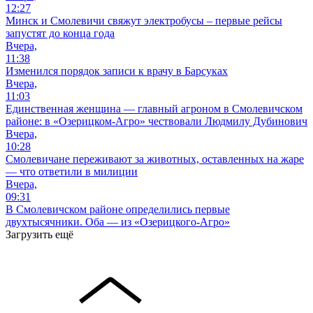
12:27
Минск и Смолевичи свяжут электробусы – первые рейсы
запустят до конца года
Вчера,
11:38
Изменился порядок записи к врачу в Барсуках
Вчера,
11:03
Единственная женщина — главный агроном в Смолевичском
районе: в «Озерицком-Агро» чествовали Людмилу Дубинович
Вчера,
10:28
Смолевичане переживают за животных, оставленных на жаре
— что ответили в милиции
Вчера,
09:31
В Смолевичском районе определились первые
двухтысячники. Оба — из «Озерицкого-Агро»
Загрузить ещё