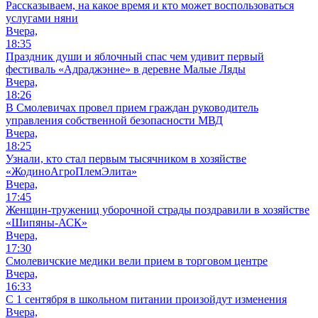
Рассказываем, на какое время и кто может воспользоваться
услугами няни
Вчера,
18:35
Праздник души и яблочный спас чем удивит первый
фестиваль «Адраджэнне» в деревне Малые Ляды
Вчера,
18:26
В Смолевичах провел прием граждан руководитель
управления собственной безопасности МВД
Вчера,
18:25
Узнали, кто стал первым тысячником в хозяйстве
«ЖодиноАгроПлемЭлита»
Вчера,
17:45
Женщин-тружениц уборочной страды поздравили в хозяйстве
«Шипяны-АСК»
Вчера,
17:30
Смолевичские медики вели прием в торговом центре
Вчера,
16:33
С 1 сентября в школьном питании произойдут изменения
Вчера,