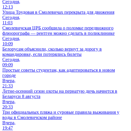
Сегодня,
12:13
Улица Трудовая в Смолевичах перекрыта для движения
Сегодня,
11:03
Смолевичская ЦРБ сообщила о поломке передвижного
флюорографа — рентген можно сделать в поликлинике
Сегодня,
10:09
Белорусам объяснили, сколько вернут за дорогу в
командировке, если потерялись билеты
Сегодня,
09:09
Простые советы студентам, как адаптироваться в новом
городе
Вчера,
21:33
Летне-осенний сезон охоты на пернатую дичь начнется в
Беларуси 8 августа
Вчера,
20:33
Три официальных пляжа и суровые правила выживания у
воды в Смолевичском районе
Вчера,
19:47