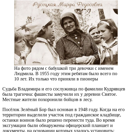
На фото рядом с бабушкой три девочки с именем
Людмила. В 1955 году этим ребятам было всего по
10 лет. Их только что приняли в пионеры
Судьба Владимира и его сослуживца по фамилии Кудрявцев
была трагична: фашисты замучили их у деревни Святое.
Местные жители похоронили бойцов в лесу.
Посёлок Зелёный Бор был основан в 1948 году. Когда на его
территории выделили участок под гражданское кладбище,
останки воинов было решено перенести туда. Во время
эксгумации были обнаружены офицерский планшет и
документы, на основании которых удалось установить: