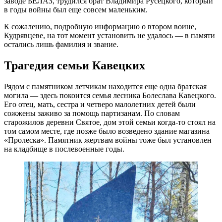
заводе БЕЛАЗ, трудился брат Владимира Русецкого, который
в годы войны был еще совсем маленьким.
К сожалению, подробную информацию о втором воине,
Кудрявцеве, на тот момент установить не удалось — в памяти
остались лишь фамилия и звание.
Трагедия семьи Кавецких
Рядом с памятником летчикам находится еще одна братская
могила — здесь покоится семья лесника Болеслава Кавецкого.
Его отец, мать, сестра и четверо малолетних детей были
сожжены заживо за помощь партизанам. По словам
старожилов деревни Святое, дом этой семьи когда-то стоял на
том самом месте, где позже было возведено здание магазина
«Пролеска». Памятник жертвам войны тоже был установлен
на кладбище в послевоенные годы.