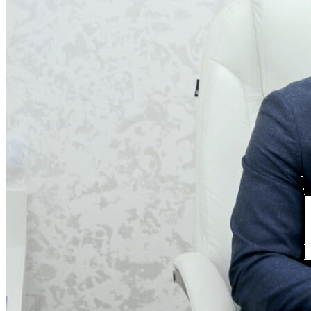
В стране
Александр Лукашенко провел встречу с государственным
министром, министром иностранных дел, по делам
национальных общин за рубежом и африканских дел
Алжира Ахмедом Аттафом
06.08.26 15:58