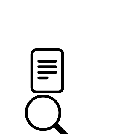
новости твоего региона