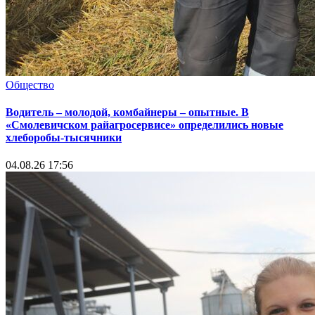
Общество
Водитель – молодой, комбайнеры – опытные. В
«Смолевичском райагросервисе» определились новые
хлеборобы-тысячники
04.08.26 17:56