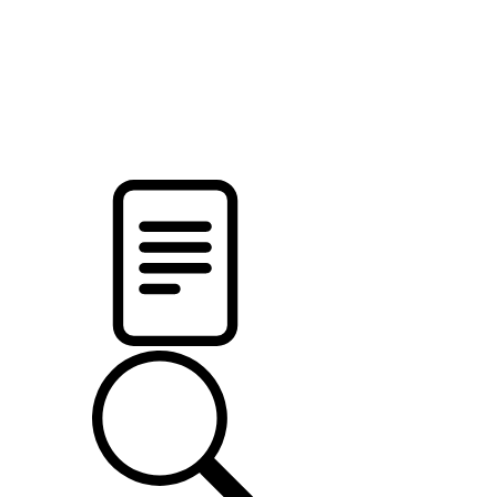
новости твоего региона