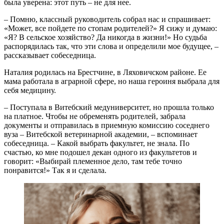
была уверена: этот путь – не для нее.
– Помню, классный руководитель собрал нас и спрашивает:
«Может, все пойдете по стопам родителей?» Я сижу и думаю:
«Я? В сельское хозяйство? Да никогда в жизни!» Но судьба
распорядилась так, что эти слова и определили мое будущее, –
рассказывает собеседница.
Наталия родилась на Брестчине, в Ляховичском районе. Ее
мама работала в аграрной сфере, но наша героиня выбрала для
себя медицину.
– Поступала в Витебский медуниверситет, но прошла только
на платное. Чтобы не обременять родителей, забрала
документы и отправилась в приемную комиссию соседнего
вуза – Витебской ветеринарной академии, – вспоминает
собеседница. – Какой выбрать факультет, не знала. По
счастью, ко мне подошел декан одного из факультетов и
говорит: «Выбирай племенное дело, там тебе точно
понравится!» Так я и сделала.