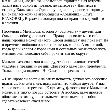
КАЛЮЖКИ, Жодинский сельсовет. Удивительная встреча
ждала нас в одной из поездок по сельсовету. Двигаясь в
сторону Кальников и Орлово, увидели на дороге наездницу.
Ей оказалась хозяйка агроусадьбы «Хозяюшка» Ольга
ЕРАХОВЕЦ. Верхом на лошади она возвращалась домой – в
Калюжки.
Променад с Малышом, которого «одолжила» у друзей, для
Ольги – особое удовольствие. Правда, позволить его себе
наша героиня может нечасто. Своей лошади у нее пока нет. Да
и времени свободного в «сезон» не так много. А вот зимой,
когда дел и хлопот с коровками и остальным хозяйством чуть
меньше, она позволяет себе прокатиться по округе.
Малыша хозяева взяли в аренду, чтобы порадовать гостей
усадьбы в праздничные дни. Для этого даже сани приобрели.
Только погода подвела. Но Ольга не переживает:
– Планировали гостей на санях покатать, деткам это особенно
нравится. Раз снега нет, придумаем что-нибудь другое. У нас
много всего интересного. К примеру, фотосессию с Малышом
можно и в такую погоду устроить. А вообще, даже простое
общение с этими удивительными животными способно
сделать человека счастливее.
Регионы: