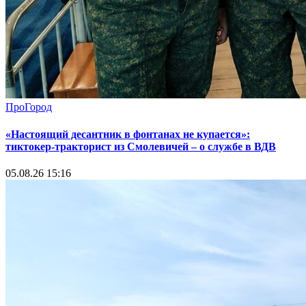
ПроГород
«Настоящий десантник в фонтанах не купается»:
тиктокер-тракторист из Смолевичей – о службе в ВДВ
05.08.26 15:16