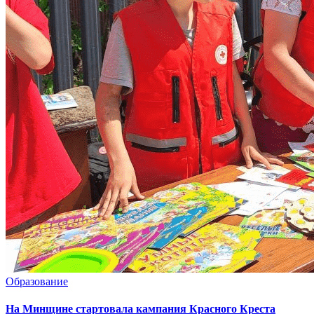
Образование
На Минщине стартовала кампания Красного Креста