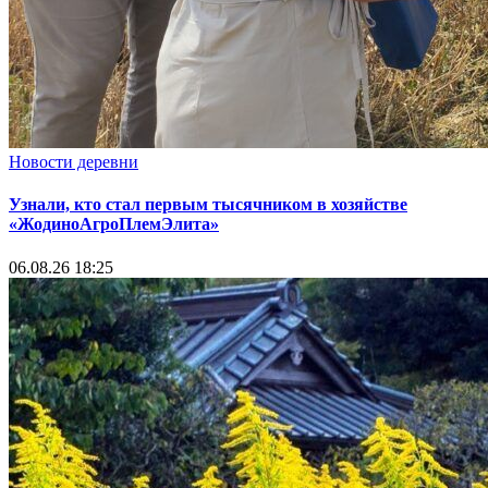
Новости деревни
Узнали, кто стал первым тысячником в хозяйстве
«ЖодиноАгроПлемЭлита»
06.08.26 18:25