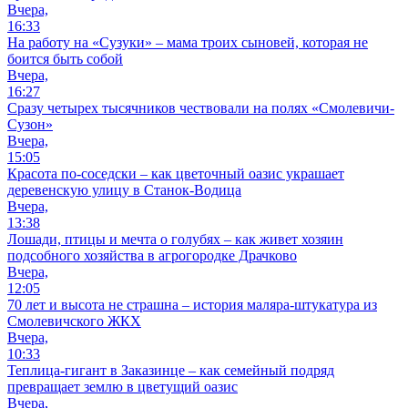
Вчера,
16:33
На работу на «Сузуки» – мама троих сыновей, которая не
боится быть собой
Вчера,
16:27
Сразу четырех тысячников чествовали на полях «Смолевичи-
Сузон»
Вчера,
15:05
Красота по-соседски – как цветочный оазис украшает
деревенскую улицу в Станок-Водица
Вчера,
13:38
Лошади, птицы и мечта о голубях – как живет хозяин
подсобного хозяйства в агрогородке Драчково
Вчера,
12:05
70 лет и высота не страшна – история маляра-штукатура из
Смолевичского ЖКХ
Вчера,
10:33
Теплица-гигант в Заказинце – как семейный подряд
превращает землю в цветущий оазис
Вчера,