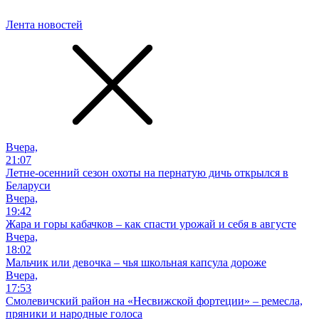
Лента новостей
Вчера,
21:07
Летне-осенний сезон охоты на пернатую дичь открылся в
Беларуси
Вчера,
19:42
Жара и горы кабачков – как спасти урожай и себя в августе
Вчера,
18:02
Мальчик или девочка – чья школьная капсула дороже
Вчера,
17:53
Смолевичский район на «Несвижской фортеции» – ремесла,
пряники и народные голоса