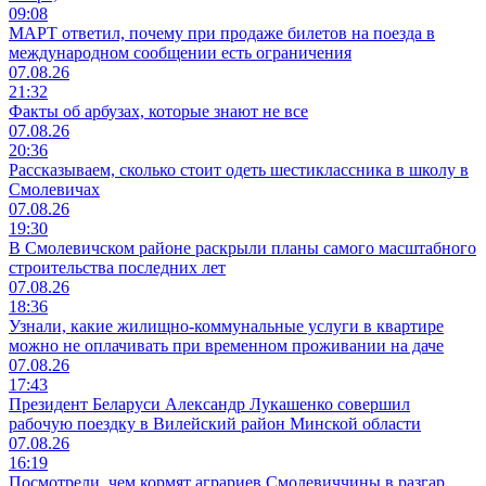
09:08
МАРТ ответил, почему при продаже билетов на поезда в
международном сообщении есть ограничения
07.08.26
21:32
Факты об арбузах, которые знают не все
07.08.26
20:36
Рассказываем, сколько стоит одеть шестиклассника в школу в
Смолевичах
07.08.26
19:30
В Смолевичском районе раскрыли планы самого масштабного
строительства последних лет
07.08.26
18:36
Узнали, какие жилищно-коммунальные услуги в квартире
можно не оплачивать при временном проживании на даче
07.08.26
17:43
Президент Беларуси Александр Лукашенко совершил
рабочую поездку в Вилейский район Минской области
07.08.26
16:19
Посмотрели, чем кормят аграриев Смолевиччины в разгар