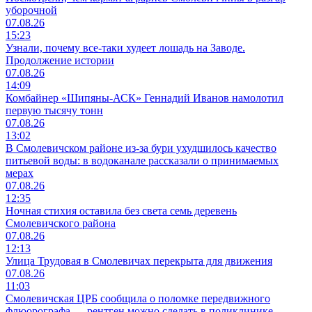
уборочной
07.08.26
15:23
Узнали, почему все-таки худеет лошадь на Заводе.
Продолжение истории
07.08.26
14:09
Комбайнер «Шипяны-АСК» Геннадий Иванов намолотил
первую тысячу тонн
07.08.26
13:02
В Смолевичском районе из‑за бури ухудшилось качество
питьевой воды: в водоканале рассказали о принимаемых
мерах
07.08.26
12:35
Ночная стихия оставила без света семь деревень
Смолевичского района
07.08.26
12:13
Улица Трудовая в Смолевичах перекрыта для движения
07.08.26
11:03
Смолевичская ЦРБ сообщила о поломке передвижного
флюорографа — рентген можно сделать в поликлинике