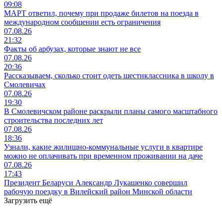
09:08
МАРТ ответил, почему при продаже билетов на поезда в
международном сообщении есть ограничения
07.08.26
21:32
Факты об арбузах, которые знают не все
07.08.26
20:36
Рассказываем, сколько стоит одеть шестиклассника в школу в
Смолевичах
07.08.26
19:30
В Смолевичском районе раскрыли планы самого масштабного
строительства последних лет
07.08.26
18:36
Узнали, какие жилищно-коммунальные услуги в квартире
можно не оплачивать при временном проживании на даче
07.08.26
17:43
Президент Беларуси Александр Лукашенко совершил
рабочую поездку в Вилейский район Минской области
Загрузить ещё