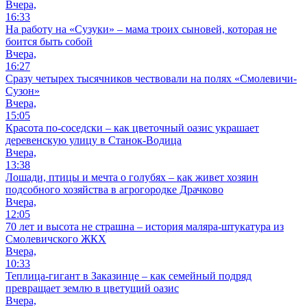
Вчера,
16:33
На работу на «Сузуки» – мама троих сыновей, которая не
боится быть собой
Вчера,
16:27
Сразу четырех тысячников чествовали на полях «Смолевичи-
Сузон»
Вчера,
15:05
Красота по-соседски – как цветочный оазис украшает
деревенскую улицу в Станок-Водица
Вчера,
13:38
Лошади, птицы и мечта о голубях – как живет хозяин
подсобного хозяйства в агрогородке Драчково
Вчера,
12:05
70 лет и высота не страшна – история маляра-штукатура из
Смолевичского ЖКХ
Вчера,
10:33
Теплица-гигант в Заказинце – как семейный подряд
превращает землю в цветущий оазис
Вчера,