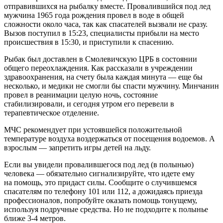
отправившихся на рыбалку вместе. Провалившийся под лед
мужчина 1965 года рождения провел в воде в общей
сложности около часа, так как спасателей вызвали не сразу.
Вызов поступил в 15:23, специалисты прибыли на место
происшествия в 15:30, и приступили к спасению.
Рыбак был доставлен в Смолевичскую ЦРБ в состоянии
общего переохлаждения. Как рассказали в учреждении
здравоохранения, на счету была каждая минута — еще бы
несколько, и медики не смогли бы спасти мужчину. Минчанин
провел в реанимации целую ночь, состояние
стабилизировали, и сегодня утром его перевели в
терапевтическое отделение.
МЧС рекомендует при устоявшейся положительной
температуре воздуха воздержаться от посещения водоемов. А
взрослым — запретить игры детей на льду.
Если вы увидели провалившегося под лед (в полынью)
человека — обязательно сигнализируйте, что идете ему
на помощь, это придаст силы. Сообщите о случившемся
спасателям по телефону 101 или 112, а дожидаясь приезда
профессионалов, попробуйте оказать помощь тонущему,
используя подручные средства. Но не подходите к полынье
ближе 3-4 метров.