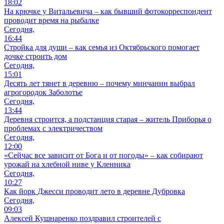
18:02
На крючке у Витальевича – как бывший фотокорреспондент
проводит время на рыбалке
Сегодня,
16:44
Стройка для души – как семья из Октябрьского помогает
дочке строить дом
Сегодня,
15:01
Десять лет тянет в деревню – почему минчанин выбрал
агрогородок Заболотье
Сегодня,
13:44
Деревня строится, а подстанция старая – житель Приборья о
проблемах с электричеством
Сегодня,
12:00
«Сейчас все зависит от Бога и от погоды» – как собирают
урожай на хлебной ниве у Кленника
Сегодня,
10:27
Как йорк Джесси проводит лето в деревне Дубровка
Сегодня,
09:03
Алексей Кушнаренко поздравил строителей с