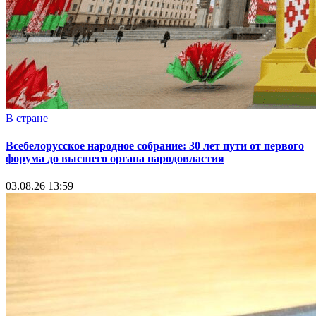
В стране
Всебелорусское народное собрание: 30 лет пути от первого
форума до высшего органа народовластия
03.08.26 13:59