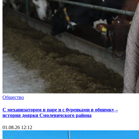
Общество
С механизатором в паре и с буренками в обнимку –
история доярки Смолевичского района
01.08.26 12:12