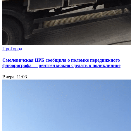
ПроГород
Смолевичская ЦРБ сообщила о поломке передвижного
флюорографа — рентген можно сделать в поликлинике
Вчера, 11:03