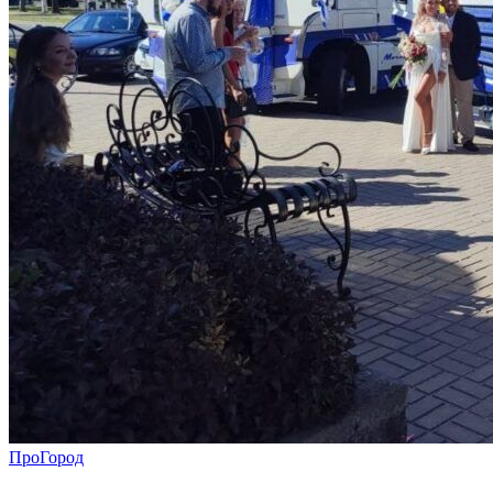
ПроГород