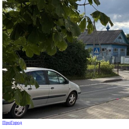
ПроГород