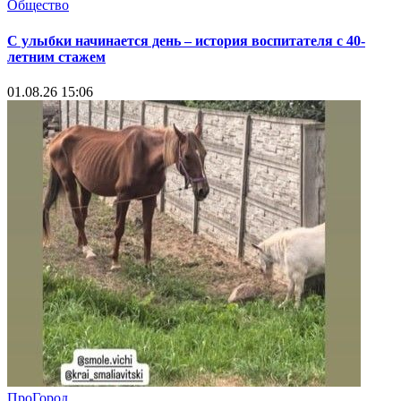
Общество
С улыбки начинается день – история воспитателя с 40-
летним стажем
01.08.26 15:06
ПроГород